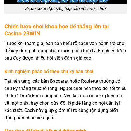
Sicbo có gì đặc sắc, hấp dẫn với cược thủ?
Chiến lược chơi khoa học để thắng lớn tại
Casino 23WIN
Trước khi tham gia, bạn cần hiểu rõ cách vận hành trò chơi
để xây dựng phương pháp xuống tiền hợp lý. Ba chiến lược
sau đây được nhiều hội viên đánh giá cao.
Kinh nghiệm phân bổ theo chu kỳ bàn chơi
Tại nền tảng, các bàn Baccarat hoặc Roulette thường có
chu kỳ thắng thua rõ ràng. Người chơi nên theo dõi tối thiểu
10 lượt trước khi xuống tiền. Nếu kết quả nghiêng liên tục
về một phía, hãy chọn cửa đối lập để tăng cơ hội cân lại
xác suất. Cách này giúp giảm rủi ro cùng tận dụng biến
động bàn chơi hiệu quả.