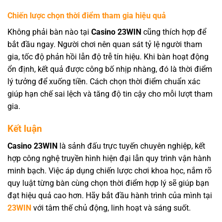
Chiến lược chọn thời điểm tham gia hiệu quả
Không phải bàn nào tại
Casino 23WIN
cũng thích hợp để
bắt đầu ngay. Người chơi nên quan sát tỷ lệ người tham
gia, tốc độ phản hồi lẫn độ trễ tín hiệu. Khi bàn hoạt động
ổn định, kết quả được công bố nhịp nhàng, đó là thời điểm
lý tưởng để xuống tiền. Cách chọn thời điểm chuẩn xác
giúp hạn chế sai lệch và tăng độ tin cậy cho mỗi lượt tham
gia.
Kết luận
Casino 23WIN
là sảnh đấu trực tuyến chuyên nghiệp, kết
hợp công nghệ truyền hình hiện đại lẫn quy trình vận hành
minh bạch. Việc áp dụng chiến lược chơi khoa học, nắm rõ
quy luật từng bàn cùng chọn thời điểm hợp lý sẽ giúp bạn
đạt hiệu quả cao hơn. Hãy bắt đầu hành trình của mình tại
23WIN
với tâm thế chủ động, linh hoạt và sáng suốt.