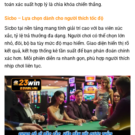
toán xác suất hợp lý là chìa khóa chiến thắng.
Sicbo – Lựa chọn dành cho người thích tốc độ
Sicbo tại nền tảng mang tính giải trí cao với ba viên xúc
xắc, tỷ lệ trả thưởng đa dạng. Người chơi có thể chọn lớn
nhỏ, đôi, bộ ba tùy mức độ mạo hiểm. Giao diện hiển thị rõ
kết quả, kết hợp thống kê tần suất để bạn phán đoán chính
xác hơn. Mỗi phiên diễn ra nhanh gọn, phù hợp người thích
nhịp chơi liên tục.