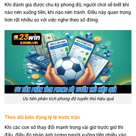
Khi đánh giá được chu kỳ phong độ, người chơi sẽ biết khi
nào nên xuống tiền, khi nào nên tránh. Điều này quan trọng
hơn rất nhiều so với việc nghe theo số đông.
Ưu tiên phân tích phong độ tuyển thủ hiệu quả
Theo dõi biến động tỷ lệ trước trận
Khi các con số thay đổi mạnh trong vài giờ trước giờ thi
đấu, điều đó phản ánh lượng người xuống tiền nhiều vào