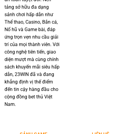
tảng sở hữu đa dạng
sảnh chơi hấp dẫn như
Thể thao, Casino, Bắn cá,
Nổ hũ và Game bài, đáp
ứng trọn vẹn nhu cầu giải
trí của mọi thành viên. Với
công nghệ tiên tiến, giao
diện mượt mà cùng chính
sách khuyến mãi siêu hấp
dẫn, 23WIN đã và đang
khẳng định vị thế điểm
đến tin cậy hàng đầu cho
cộng đồng bet thủ Việt
Nam.