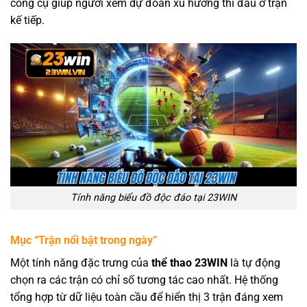
công cụ giúp người xem dự đoán xu hướng thi đấu ở trận
kế tiếp.
Tính năng biểu đồ độc đáo tại 23WIN
Mục “Trận nổi bật trong ngày”
Một tính năng đặc trưng của
thể thao 23WIN
là tự động
chọn ra các trận có chỉ số tương tác cao nhất. Hệ thống
tổng hợp từ dữ liệu toàn cầu để hiển thị 3 trận đáng xem