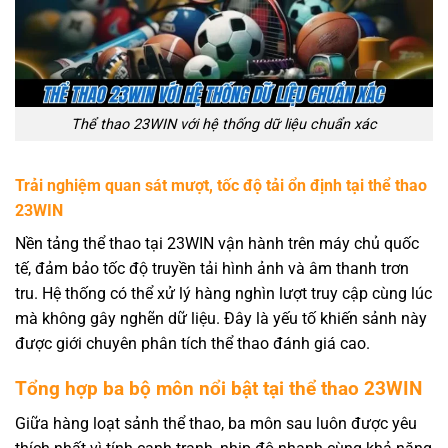
Thể thao 23WIN với hệ thống dữ liệu chuẩn xác
Trải nghiệm quan sát mượt, tốc độ tải ổn định tại thể thao
23WIN
Nền tảng thể thao tại 23WIN vận hành trên máy chủ quốc
tế, đảm bảo tốc độ truyền tải hình ảnh và âm thanh trơn
tru. Hệ thống có thể xử lý hàng nghìn lượt truy cập cùng lúc
mà không gây nghẽn dữ liệu. Đây là yếu tố khiến sảnh này
được giới chuyên phân tích thể thao đánh giá cao.
Tổng hợp ba bộ môn nổi bật tại thể thao 23WIN
Giữa hàng loạt sảnh thể thao, ba môn sau luôn được yêu