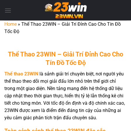
Bỏ
qua
nội
Home
»
Thể Thao 23WIN – Giải Trí Đỉnh Cao Cho Tín Đồ
dung
Tốc Độ
Thể Thao 23WIN – Giải Trí Đỉnh Cao Cho
Tín Đồ Tốc Độ
Thể thao 23WIN
là sảnh giải trí chuyên biệt, nơi người yêu
thể thao theo dõi mọi giải đấu lớn nhỏ trên thế giới chỉ
trong một giao diện. Nền tảng mang đến hệ thống dữ liệu
cập nhật theo thời gian thực, hiển thị tỷ lệ lẫn thống kê chi
tiết cho từng môn. Với tốc độ ổn định và độ chính xác cao,
23WIN được xem là điểm đến đáng tin cậy của những ai
yêu cảm giác phân tích trận đấu chuyên sâu.
Toàn cảnh sảnh thể thao 23WIN đặc sắc