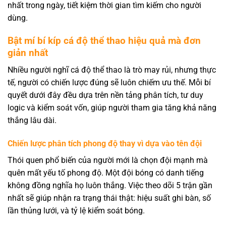
nhất trong ngày, tiết kiệm thời gian tìm kiếm cho người
dùng.
Bật mí bí kíp cá độ thể thao hiệu quả mà đơn
giản nhất
Nhiều người nghĩ cá độ thể thao là trò may rủi, nhưng thực
tế, người có chiến lược đúng sẽ luôn chiếm ưu thế. Mỗi bí
quyết dưới đây đều dựa trên nền tảng phân tích, tư duy
logic và kiểm soát vốn, giúp người tham gia tăng khả năng
thắng lâu dài.
Chiến lược phân tích phong độ thay vì dựa vào tên đội
Thói quen phổ biến của người mới là chọn đội mạnh mà
quên mất yếu tố phong độ. Một đội bóng có danh tiếng
không đồng nghĩa họ luôn thắng. Việc theo dõi 5 trận gần
nhất sẽ giúp nhận ra trạng thái thật: hiệu suất ghi bàn, số
lần thủng lưới, và tỷ lệ kiểm soát bóng.