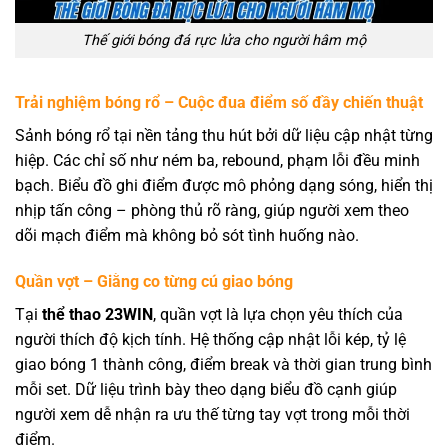
Thế giới bóng đá rực lửa cho người hâm mộ
Trải nghiệm bóng rổ – Cuộc đua điểm số đầy chiến thuật
Sảnh bóng rổ tại nền tảng thu hút bởi dữ liệu cập nhật từng
hiệp. Các chỉ số như ném ba, rebound, phạm lỗi đều minh
bạch. Biểu đồ ghi điểm được mô phỏng dạng sóng, hiển thị
nhịp tấn công – phòng thủ rõ ràng, giúp người xem theo
dõi mạch điểm mà không bỏ sót tình huống nào.
Quần vợt – Giằng co từng cú giao bóng
Tại
thể thao 23WIN
, quần vợt là lựa chọn yêu thích của
người thích độ kịch tính. Hệ thống cập nhật lỗi kép, tỷ lệ
giao bóng 1 thành công, điểm break và thời gian trung bình
mỗi set. Dữ liệu trình bày theo dạng biểu đồ cạnh giúp
người xem dễ nhận ra ưu thế từng tay vợt trong mỗi thời
điểm.