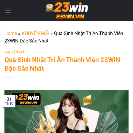
Bỏ
qua
nội
dung
Home
»
KHUYẾN MÃI
»
Quà Sinh Nhật Tri Ân Thành Viên
23WIN Đặc Sắc Nhất
KHUYẾN MÃI
Quà Sinh Nhật Tri Ân Thành Viên 23WIN
Đặc Sắc Nhất
31
Th10