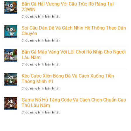
Bắn Cá Hải Vương Với Cấu Trúc Rõ Ràng Tại
03
23WIN
Th2
ở
Chức năng bình luận bị tắt
Bắn
Cá
Soi Cầu Dàn Đề Và Cách Nhìn Hệ Thống Theo Dân
02
Hải
Chuyên
Th2
Vương
ở
Chức năng bình luận bị tắt
Với
Soi
Cấu
Cầu
Bắn Cá Mập Vàng Với Lối Chơi Rõ Nhịp Cho Người
Trúc
01
Dàn
Rõ
Lâu Năm
Th2
Đề
Ràng
ở
Chức năng bình luận bị tắt
Và
Tại
Bắn
Cách
23WIN
Cá
Kèo Cược Xiên Bóng Đá Và Cách Xuống Tiền
Nhìn
31
Mập
Hệ
Thông Minh #1
Th1
Vàng
Thống
ở
Chức năng bình luận bị tắt
Với
Theo
Kèo
Lối
Dân
Cược
Game Nổ Hũ Tặng Code Và Cách Chọn Chuẩn Cao
Chơi
Chuyên
30
Xiên
Rõ
Thủ Lâu Năm
Th1
Bóng
Nhịp
ở
Chức năng bình luận bị tắt
Đá
Cho
Game
Và
Người
Nổ
Cách
Lâu
Hũ
Xuống
Năm