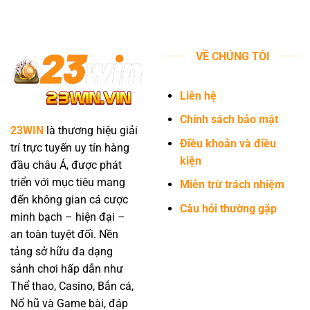
Tặng
Tiền
Code
Thông
Và
Minh
Cách
#1
Chọn
VỀ CHÚNG TÔI
Chuẩn
Cao
Thủ
Liên hệ
Lâu
Năm
Chính sách bảo mật
23WIN
là thương hiệu giải
Điều khoản và điều
trí trực tuyến uy tín hàng
kiện
đầu châu Á, được phát
triển với mục tiêu mang
Miễn trừ trách nhiệm
đến không gian cá cược
Câu hỏi thường gặp
minh bạch – hiện đại –
an toàn tuyệt đối. Nền
tảng sở hữu đa dạng
sảnh chơi hấp dẫn như
Thể thao, Casino, Bắn cá,
Nổ hũ và Game bài, đáp